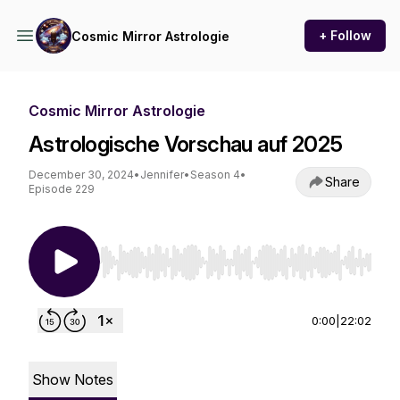
+ Follow
Cosmic Mirror Astrologie
Cosmic Mirror Astrologie
Astrologische Vorschau auf 2025
December 30, 2024
•
Jennifer
•
Season 4
•
Share
Episode 229
Use Left/Right to seek, Home/End to jump to st
0:00
|
22:02
Show Notes