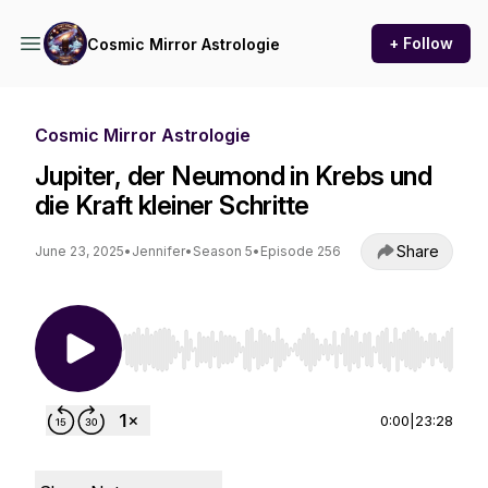
+ Follow
Cosmic Mirror Astrologie
Cosmic Mirror Astrologie
Jupiter, der Neumond in Krebs und
die Kraft kleiner Schritte
Share
June 23, 2025
•
Jennifer
•
Season 5
•
Episode 256
Use Left/Right to seek, Home/End to jump to st
0:00
|
23:28