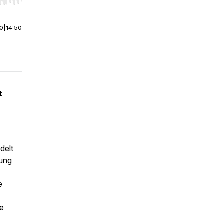
r end. Hold shift to jump forward or backward.
00
|
14:50
t
ndelt
zung
e
he