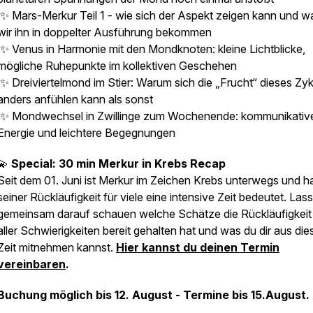
✨ Mars-Merkur Teil 1 - wie sich der Aspekt zeigen kann und 
wir ihn in doppelter Ausführung bekommen
✨ Venus in Harmonie mit den Mondknoten: kleine Lichtblicke,
mögliche Ruhepunkte im kollektiven Geschehen
✨ Dreiviertelmond im Stier: Warum sich die „Frucht“ dieses Zyk
anders anfühlen kann als sonst
✨ Mondwechsel in Zwillinge zum Wochenende: kommunikativ
Energie und leichtere Begegnungen
💫
Special: 30 min Merkur in Krebs Recap
Seit dem 01. Juni ist Merkur im Zeichen Krebs unterwegs und ha
seiner Rückläufigkeit für viele eine intensive Zeit bedeutet. Las
gemeinsam darauf schauen welche Schätze die Rückläufigkeit 
aller Schwierigkeiten bereit gehalten hat und was du dir aus die
Zeit mitnehmen kannst.
Hier kannst du deinen Termin
vereinbaren
.
Buchung möglich bis 12. August - Termine bis 15.August.