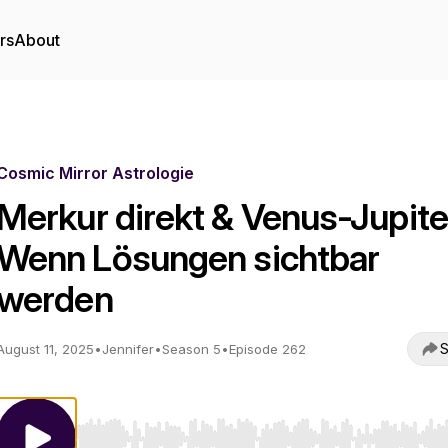
rs
About
Cosmic Mirror Astrologie
Merkur direkt & Venus-Jupite
Wenn Lösungen sichtbar
werden
S
August 11, 2025
•
Jennifer
•
Season 5
•
Episode 262