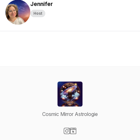
Jennifer
Host
Cosmic Mirror Astrologie
Visit our Instagram page
Visit our Website page