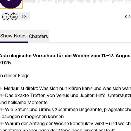
Use Left/Right to seek, Home/End to jump to start o
0:
Show Notes
Chapters
Astrologische Vorschau für die Woche vom 11.–17. Augus
2025
In dieser Folge:
✨ Merkur ist direkt: Was sich nun klären kann und was sich wa
✨ Das exakte Treffen von Venus und Jupiter: Hilfe, Unterstüt
und heilsame Momente
✨ Wie Saturn und Uranus zusammen ungeahnte, pragmatisch
Lösungen ermöglichen können
✨ Warum der Anfang der Woche konstruktiv wirkt – und welc
planetaren Spannungen der Mond noch einmal anstößt