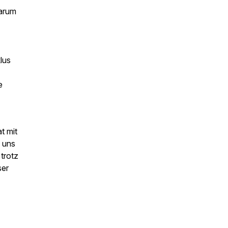
warum
lus
e
t mit
s uns
trotz
ser