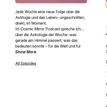
Jede Woche eine neue Folge über die
Astrlogie und das Leben– ungeschnitten,
direkt, im Moment.
Im Cosmic Mirror Podcast spreche ich
über die Astrologie der Woche: was
gerade am Himmel passiert, was das
bedeuten könnte – für die Welt und für
dich. Nicht als Schicksalslehre, sondern
Show More
als Sprache die hilft zu verstehen was
gerade los ist. Ich bin Jennifer. Ich
All Episodes
beschäftige mich seit über einem
Jahrzehnt mit Astrologie und podcaste
hier seit Februar 2021.
Meine Folgen klingen so wie ich bin:
geerdet, manchmal mit einem
Schmunzeln, oder ich verliere kurz den
Faden, eine meiner Katzen macht sich im