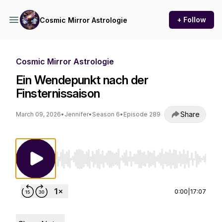
+ Follow
Cosmic Mirror Astrologie
Cosmic Mirror Astrologie
Ein Wendepunkt nach der
Finsternissaison
Share
March 09, 2026
•
Jennifer
•
Season 6
•
Episode 289
Use Left/Right to seek, Home/End to jump to st
0:00
|
17:07