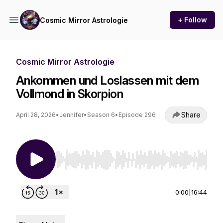
+ Follow
Cosmic Mirror Astrologie
Cosmic Mirror Astrologie
Ankommen und Loslassen mit dem
Vollmond in Skorpion
Share
April 28, 2026
•
Jennifer
•
Season 6
•
Episode 296
Use Left/Right to seek, Home/End to jump to st
0:00
|
16:44